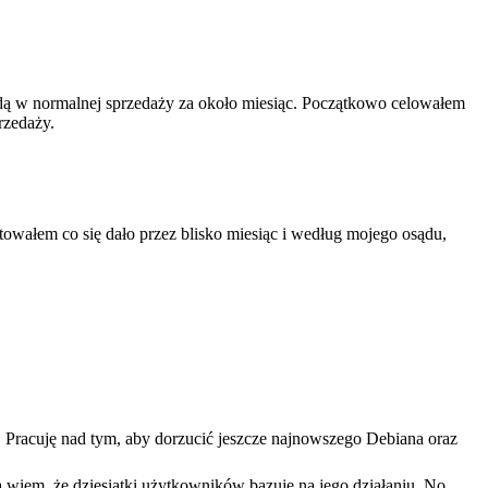
ędą w normalnej sprzedaży za około miesiąc. Początkowo celowałem
rzedaży.
wałem co się dało przez blisko miesiąc i według mojego osądu,
. Pracuję nad tym, aby dorzucić jeszcze najnowszego Debiana oraz
 a wiem, że dziesiątki użytkowników bazuje na jego działaniu. No