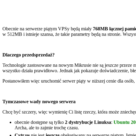
Obecnie na serwerze piątym VPSy będą miały
768MB łącznej pami
w 512MB i istnieje szansa, że takie parametry będą na stronie. Wszys
Dlaczego przedsprzedaż?
Technologie zastosowane na nowym Mikrusie nie są jeszcze przeze 
wszystko działa prawidłowo. Jednak jak pokazuje doświadczenie, błe
Postanowiłem więc uruchomić serwer piąty w niższej cenie dla osób, 
Tymczasowe wady nowego serwera
Chcę być szczery, więc wymienię Ci listę rzeczy, która może zniechę
obecnie dostępne są tylko
2 dystrybucje Linuksa
:
Ubuntu 20
Archa, ale to zajmie trochę czasu.
Cytr.us
nie jest
jeszcze
obsługiwany na serwerze piątym. Istniej