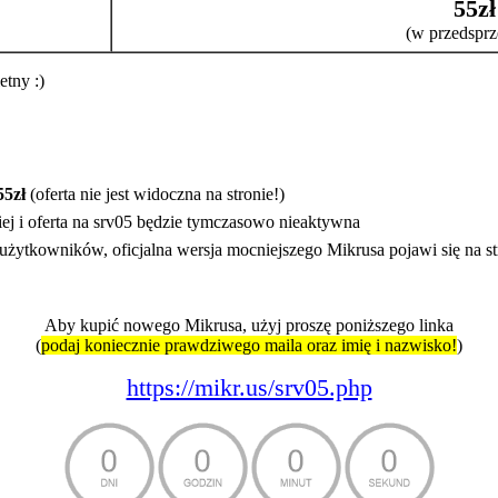
55zł
(w przedsprz
etny :)
55zł
(oferta nie jest widoczna na stronie!)
iej i oferta na srv05 będzie tymczasowo nieaktywna
użytkowników, oficjalna wersja mocniejszego Mikrusa pojawi się na s
Aby kupić nowego Mikrusa, użyj proszę poniższego linka
(
podaj koniecznie prawdziwego maila oraz imię i nazwisko!
)
https://mikr.us/srv05.php