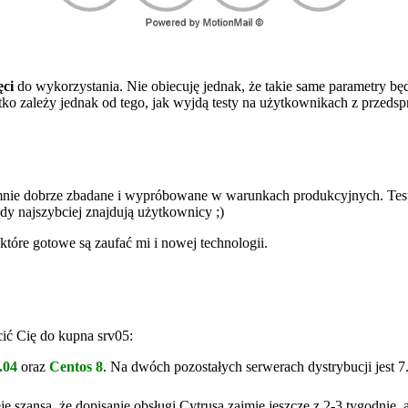
ęci
do wykorzystania. Nie obiecuję jednak, że takie same parametry b
tko zależy jednak od tego, jak wyjdą testy na użytkownikach z przedsp
mnie dobrze zbadane i wypróbowane w warunkach produkcyjnych. Testo
dy najszybciej znajdują użytkownicy ;)
które gotowe są zaufać mi i nowej technologii.
cić Cię do kupna srv05:
.04
oraz
Centos 8
. Na dwóch pozostałych serwerach dystrybucji jest 7
e szansa, że dopisanie obsługi Cytrusa zajmie jeszcze z 2-3 tygodnie,