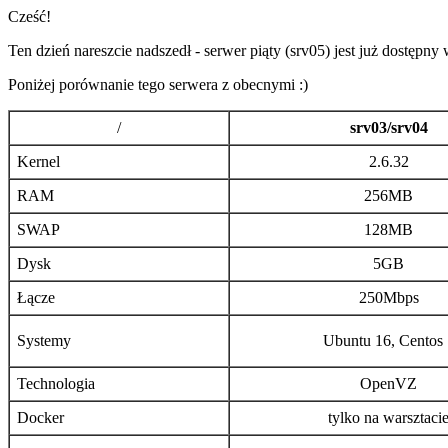
Cześć!
Ten dzień nareszcie nadszedł - serwer piąty (srv05) jest już dostępny
Poniżej porównanie tego serwera z obecnymi :)
/
srv03/srv04
Kernel
2.6.32
RAM
256MB
SWAP
128MB
Dysk
5GB
Łącze
250Mbps
Systemy
Ubuntu 16, Centos 
Technologia
OpenVZ
Docker
tylko na warsztaci