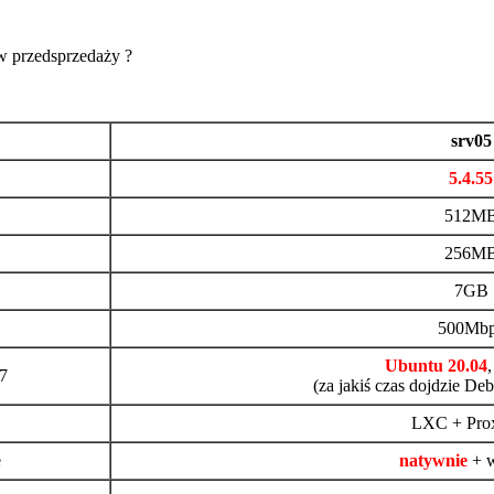
 w przedsprzedaży ?
srv05
5.4.55
512M
256M
7GB
500Mb
Ubuntu 20.04
,
7
(za jakiś czas dojdzie De
LXC + Pro
e
natywnie
+ w