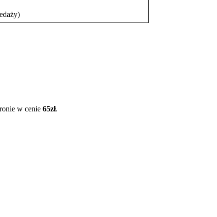
edaży)
tronie w cenie
65zł
.