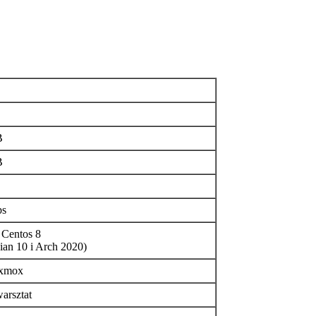
B
B
ps
 Centos 8
bian 10 i Arch 2020)
xmox
arsztat